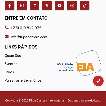
ENTRE EM CONTATO
+351 919 842 935
info@filipecarrera.com
LINKS RÁPIDOS
Quem Sou
Eventos
Livros
Palestras e Seminários
Copyright © 2026 Filipe Carrera International | Designed by
Words4web
.