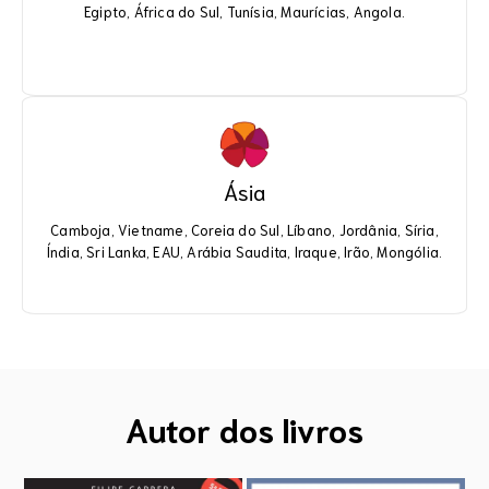
Egipto, África do Sul, Tunísia, Angola.
Egipto, África do Sul, Tunísia, Maurícias, Angola.
Ásia
Asia
Camboja, Vietname, Coreia do Sul, Líbano, Jordânia, Síria,
Camboja, Vietname, Coreia do Sul, Líbano, Jordânia, Síria,
Índia, Sri Lanka, EAU, Arábia Saudita, Iraque, Irão, Mongólia.
Índia, Sri Lanka, EAU, Arábia Saudita, Iraque, Irão, Mongólia.
Autor dos livros