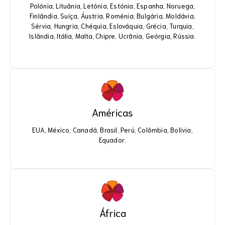
Polónia, Lituânia, Letónia, Estónia, Espanha, Noruega,
Polónia, Lituânia, Letónia, Estónia, Espanha, Noruega,
Finlândia, Suíça, Áustria, Roménia, Bulgária, Moldávia,
Finlândia, Suíça, Áustria, Roménia, Bulgária, Moldávia,
Sérvia, Hungria, Chéquia, Eslováquia, Grécia, Turquia,
Sérvia, Hungria, Chéquia, Eslováquia, Grécia, Turquia,
Islândia, Itália, Malta, Chipre, Ucrânia, Geórgia, Rússia.
Islândia, Itália, Malta, Chipre, Ucrânia, Geórgia, Rússia.
Américas
Americas
EUA, México, Canadá, Brasil, Perú, Colômbia, Bolívia,
EUA, México, Canadá, Brasil, Perú, Colômbia, Bolívia,
Equador.
Equador.
África
Africa