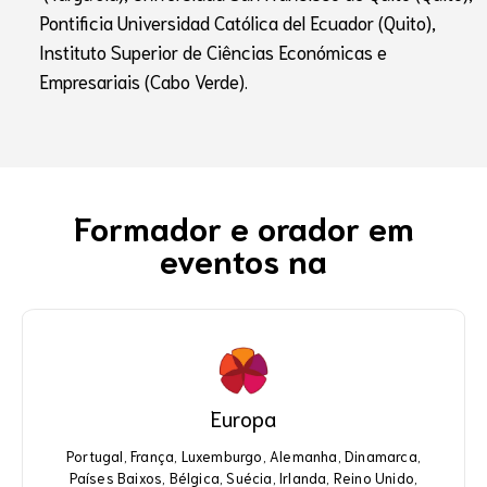
Pontificia Universidad Católica del Ecuador (Quito),
Instituto Superior de Ciências Económicas e
Empresariais (Cabo Verde).
Formador e orador em
eventos na
Europa
Europe
Portugal, França, Luxemburgo, Alemanha, Dinamarca,
Portugal, França, Luxemburgo, Alemanha, Dinamarca,
Países Baixos, Bélgica, Suécia, Irlanda, Reino Unido,
Países Baixos, Bélgica, Suécia, Irlanda, Reino Unido,