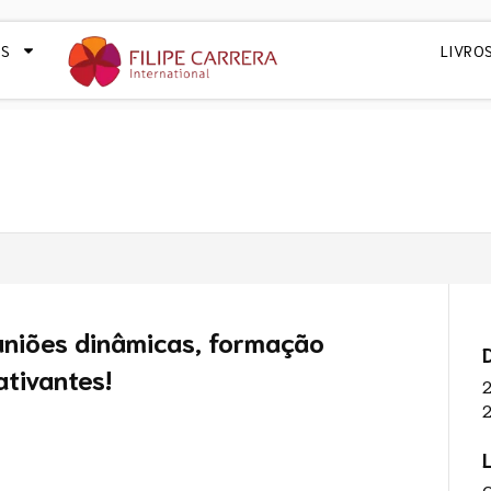
OS
LIVRO
uniões dinâmicas, formação
tivantes!
O